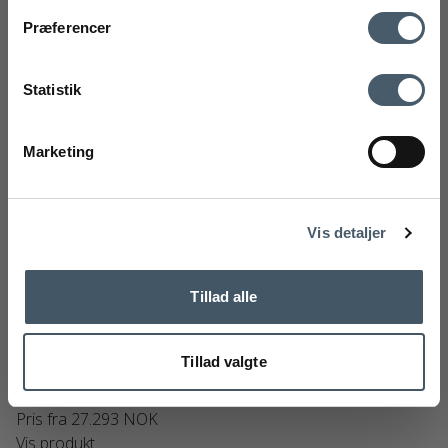
Kontakt oss
Fraktrat
Præferencer
Ved å registrere deg godtar du å motta vårt nyhetsbrev
med gode tilbud og inspirasjon. Du kan alltid trekke tilbake
Statistik
samtykket ditt.
Registrere
Marketing
Handelsbetingelser
Reklamas
Nej tak
Vis detaljer
&Tradition Margas LC2 Lænestol
Tillad alle
&Tradition
128-11550200M
Tillad valgte
33.863 NOK
Pris fra
27.293 NOK
Vis produkt