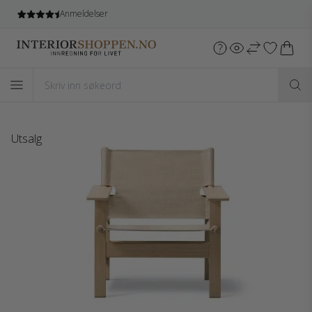
Gratis frakt
ved kjøb over 5.499 NOK*
Utsalg