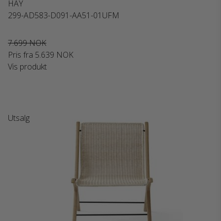
HAY
299-AD583-D091-AA51-01UFM
7.699 NOK
Pris fra
5.639 NOK
Vis produkt
Utsalg