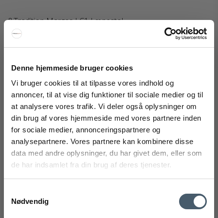
&Tradition Margas LC1 Lænestol
&Tradition
128-11500201M
Denne hjemmeside bruger cookies
30.025 NOK
Vi bruger cookies til at tilpasse vores indhold og
Pris fra
24.771 NOK
annoncer, til at vise dig funktioner til sociale medier og til
Vis produkt
at analysere vores trafik. Vi deler også oplysninger om
din brug af vores hjemmeside med vores partnere inden
FÅ 20% RABATT
for sociale medier, annonceringspartnere og
analysepartnere. Vores partnere kan kombinere disse
Utsalg
Få 20 % rabatt ved å melde deg på vårt nyhetsbrev.
data med andre oplysninger, du har givet dem, eller som
*Rabatten din kan ikke brukes på allerede nedsatte varer
de har indsamlet fra din brug af deres tjenester.
eller produkter fra Rocket.
Samtykkevalg
Nødvendig