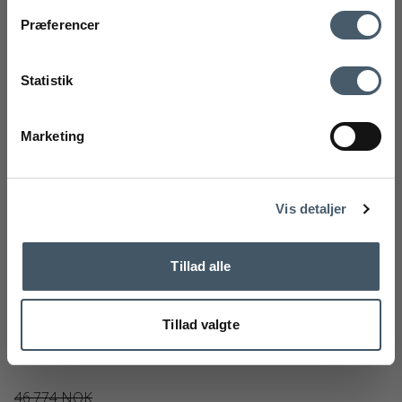
Kontakt oss
Fraktrat
Præferencer
Ved å registrere deg godtar du å motta vårt nyhetsbrev
med gode tilbud og inspirasjon. Du kan alltid trekke tilbake
Statistik
samtykket ditt.
Registrere
Marketing
Handelsbetingelser
Reklamas
Nej tak
Vis detaljer
Tillad alle
Louis Poulsen PH 4½ - 3½ Glas Gulvlampe
Louis Poulsen
Tillad valgte
237-5744161514
46.774 NOK