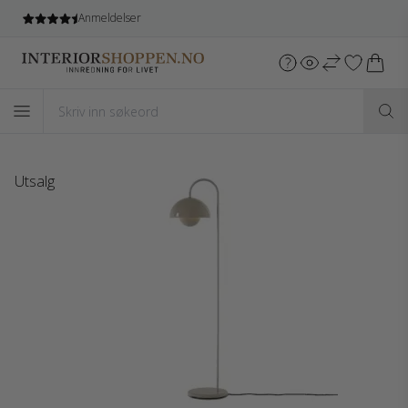
Gratis frakt
ved kjøb over 5.499 NOK*
Utsalg