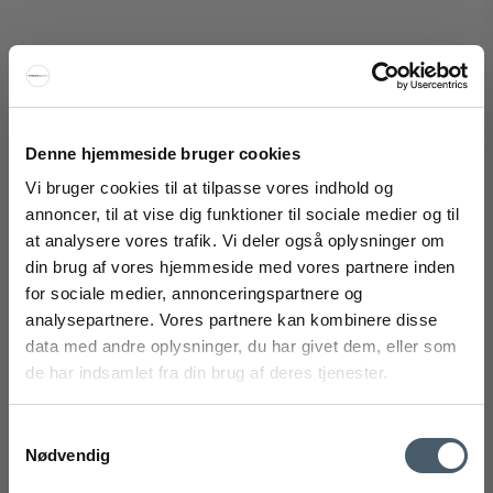
Louis Poulsen PH 3½ - 2½ Gulvlampe krom
Louis Poulsen
Denne hjemmeside bruger cookies
237-5744162199
Vi bruger cookies til at tilpasse vores indhold og
annoncer, til at vise dig funktioner til sociale medier og til
23.460 NOK
at analysere vores trafik. Vi deler også oplysninger om
18.064 NOK
din brug af vores hjemmeside med vores partnere inden
FÅ 20% RABATT
Vis produkt
for sociale medier, annonceringspartnere og
analysepartnere. Vores partnere kan kombinere disse
Få 20 % rabatt ved å melde deg på vårt nyhetsbrev.
data med andre oplysninger, du har givet dem, eller som
*Rabatten din kan ikke brukes på allerede nedsatte varer
de har indsamlet fra din brug af deres tjenester.
Utsalg
eller produkter fra Rocket.
Samtykkevalg
Nødvendig