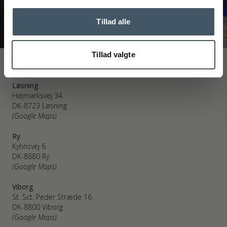
Tillad alle
Tillad valgte
Interiør A/S
Løsning
Højmarksvej 34
DK-8723 Løsning
(Google Maps)
Ry
Kyhnsvej 6
DK-8680 Ry
(Google Maps)
Viborg
St. Sct. Peder Stræde 16
DK-8800 Viborg
(Google Maps)