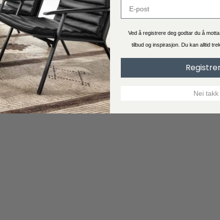
Ved å registrere deg godtar du å mott
tilbud og inspirasjon. Du kan alltid tr
Registre
Nei takk