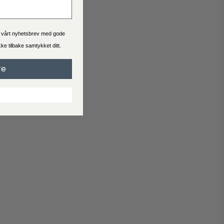
Se hva leveringstid og pris er for bestillingen du skal bestille.
Generelt er levering 2-4 virkedager.
a vårt nyhetsbrev med gode
ekke tilbake samtykket ditt.
Handelsbetingelser
re
Når du handler hos Interiørshop godtar du automatisk
handelsbetingelser
Les vilkårene før du legger inn en bestilling.
Reklamasjon
Svarer ikke produktet til dine forventninger?
Opprett en klage hvis du er misfornøyd med produktet ditt