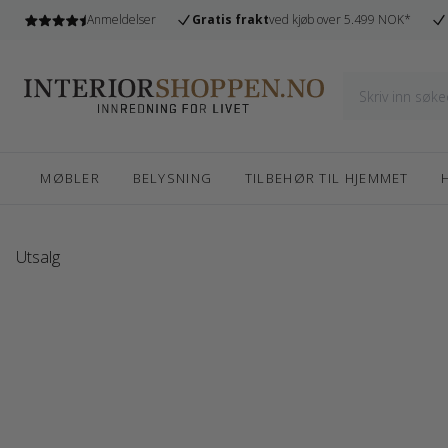
l
Anmeldelser
Gratis frakt
ved kjøb over 5.499 NOK*
MØBLER
BELYSNING
TILBEHØR TIL HJEMMET
Utsalg