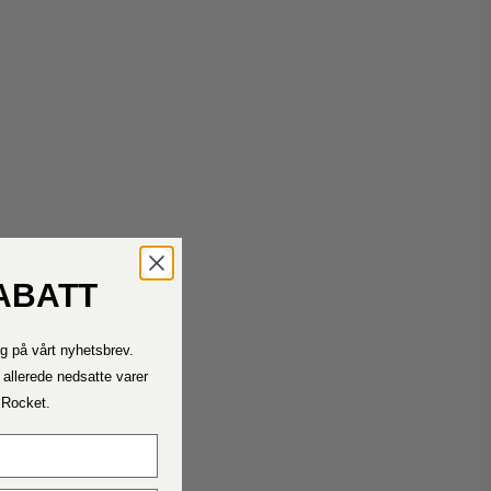
ABATT
Kontakt oss
g på vårt nyhetsbrev.
Ta kontakt med oss ​​dersom du trenger hjelp.
Telefontiden vår er mandag – fredag ​​11.00 – 15.00
 allerede nedsatte varer
a Rocket.
Fraktrater