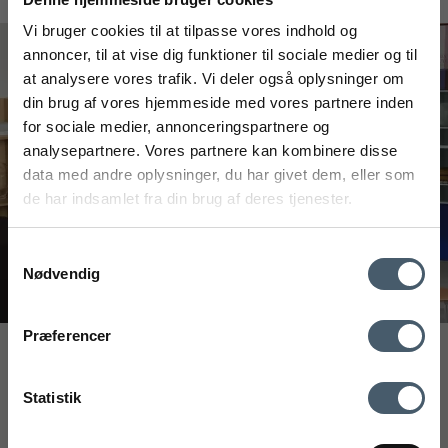
#interiorshop
Vi bruger cookies til at tilpasse vores indhold og
annoncer, til at vise dig funktioner til sociale medier og til
at analysere vores trafik. Vi deler også oplysninger om
din brug af vores hjemmeside med vores partnere inden
FÅ 20% RABATT
for sociale medier, annonceringspartnere og
analysepartnere. Vores partnere kan kombinere disse
Få 20 % rabatt ved å melde deg på vårt nyhetsbrev.
data med andre oplysninger, du har givet dem, eller som
*Rabatten din kan ikke brukes på allerede nedsatte varer
de har indsamlet fra din brug af deres tjenester.
eller produkter fra Rocket.
Samtykkevalg
Nødvendig
Kontakt oss
Fraktrat
Præferencer
Ved å registrere deg godtar du å motta vårt nyhetsbrev
Interiør A/S
med gode tilbud og inspirasjon. Du kan alltid trekke tilbake
Løsning
Statistik
samtykket ditt.
Højmarksvej 34
DK-8723 Løsning