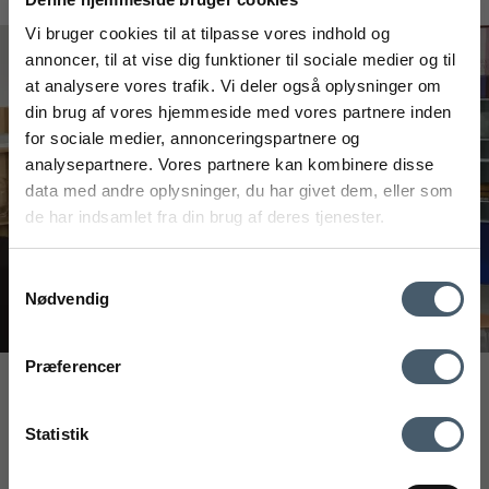
#interiorshop
Vi bruger cookies til at tilpasse vores indhold og
annoncer, til at vise dig funktioner til sociale medier og til
at analysere vores trafik. Vi deler også oplysninger om
din brug af vores hjemmeside med vores partnere inden
FÅ 20% RABATT
for sociale medier, annonceringspartnere og
analysepartnere. Vores partnere kan kombinere disse
Få 20 % rabatt ved å melde deg på vårt nyhetsbrev.
data med andre oplysninger, du har givet dem, eller som
*Rabatten din kan ikke brukes på allerede nedsatte varer
de har indsamlet fra din brug af deres tjenester.
eller produkter fra Rocket.
Samtykkevalg
Nødvendig
Kontakt oss
Fraktrat
Præferencer
Ved å registrere deg godtar du å motta vårt nyhetsbrev
Interiør A/S
med gode tilbud og inspirasjon. Du kan alltid trekke tilbake
Løsning
Statistik
samtykket ditt.
Højmarksvej 34
DK-8723 Løsning