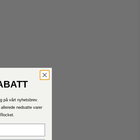
ABATT
Kontakt oss
g på vårt nyhetsbrev.
Ta kontakt med oss ​​dersom du trenger hjelp.
Telefontiden vår er mandag – fredag ​​11.00 – 15.00
 allerede nedsatte varer
a Rocket.
Fraktrater