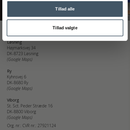
Tillad alle
Tillad valgte
Interiør A/S
Løsning
Højmarksvej 34
DK-8723 Løsning
(Google Maps)
Ry
Kyhnsvej 6
DK-8680 Ry
(Google Maps)
Viborg
St. Sct. Peder Stræde 16
DK-8800 Viborg
(Google Maps)
Org. nr.: CVR nr.: 27921124