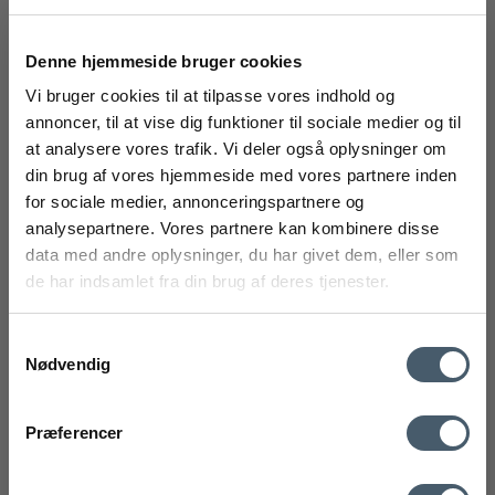
Utsalg
Denne hjemmeside bruger cookies
Vi bruger cookies til at tilpasse vores indhold og
annoncer, til at vise dig funktioner til sociale medier og til
at analysere vores trafik. Vi deler også oplysninger om
din brug af vores hjemmeside med vores partnere inden
FÅ 20% RABATT
for sociale medier, annonceringspartnere og
analysepartnere. Vores partnere kan kombinere disse
Få 20 % rabatt ved å melde deg på vårt nyhetsbrev.
data med andre oplysninger, du har givet dem, eller som
*Rabatten din kan ikke brukes på allerede nedsatte varer
de har indsamlet fra din brug af deres tjenester.
eller produkter fra Rocket.
Samtykkevalg
Nødvendig
Kontakt oss
Fraktrat
Præferencer
Ved å registrere deg godtar du å motta vårt nyhetsbrev
med gode tilbud og inspirasjon. Du kan alltid trekke tilbake