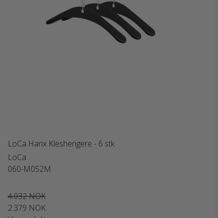
LoCa Hanx Kleshengere - 6 stk
LoCa
060-M052M
4.032 NOK
2.379 NOK