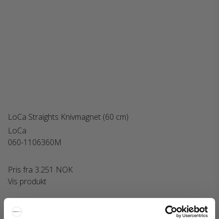
LoCa Straights Knivmagnet (60 cm)
LoCa
060-1106360M
Pris fra
3.251 NOK
Vis produkt