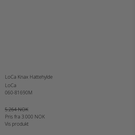
LoCa Knax Hattehylde
LoCa
060-81690M
5.264 NOK
Pris fra
3.000 NOK
Vis produkt