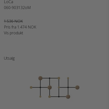
LoCa
060-903132oM
1.536 NOK
Pris fra
1.474 NOK
Vis produkt
Utsalg