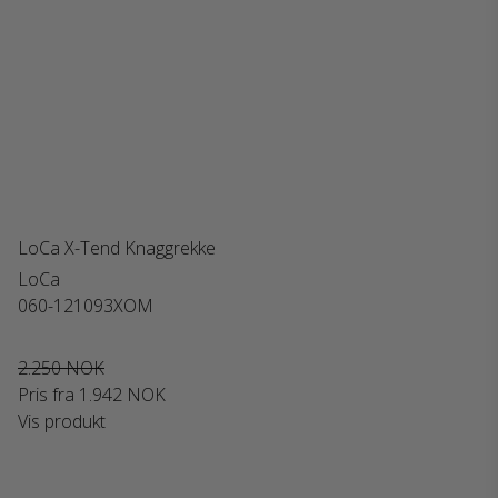
LoCa X-Tend Knaggrekke
LoCa
060-121093XOM
2.250 NOK
Pris fra
1.942 NOK
Vis produkt