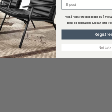
Ved å registrere deg godtar du å mott
tilbud og inspirasjon. Du kan alltid tr
Registre
Nei takk