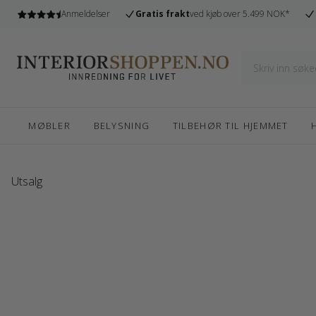
l
Anmeldelser
Gratis frakt
ved kjøb over 5.499 NOK*
MØBLER
BELYSNING
TILBEHØR TIL HJEMMET
Utsalg