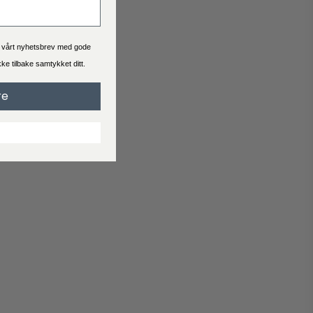
Se hva leveringstid og pris er for bestillingen du skal bestille.
Generelt er levering 2-4 virkedager.
a vårt nyhetsbrev med gode
ekke tilbake samtykket ditt.
Handelsbetingelser
re
Når du handler hos Interiørshop godtar du automatisk
handelsbetingelser
Les vilkårene før du legger inn en bestilling.
Reklamasjon
Svarer ikke produktet til dine forventninger?
Opprett en klage hvis du er misfornøyd med produktet ditt