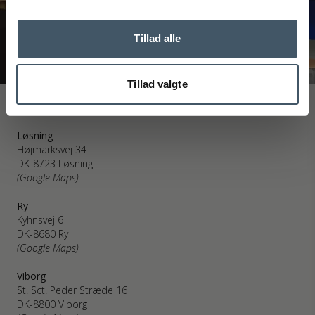
Tillad alle
Tillad valgte
Interiør A/S
Løsning
Højmarksvej 34
DK-8723 Løsning
(Google Maps)
Ry
Kyhnsvej 6
DK-8680 Ry
(Google Maps)
Viborg
St. Sct. Peder Stræde 16
DK-8800 Viborg