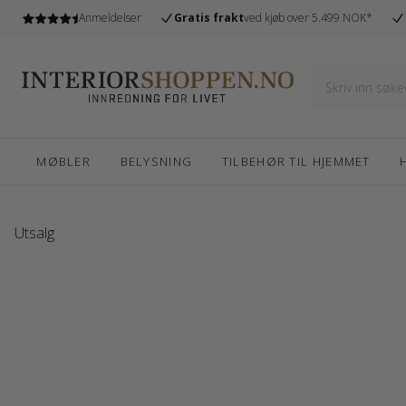
l
Anmeldelser
Gratis frakt
ved kjøb over 5.499 NOK*
MØBLER
BELYSNING
TILBEHØR TIL HJEMMET
Utsalg