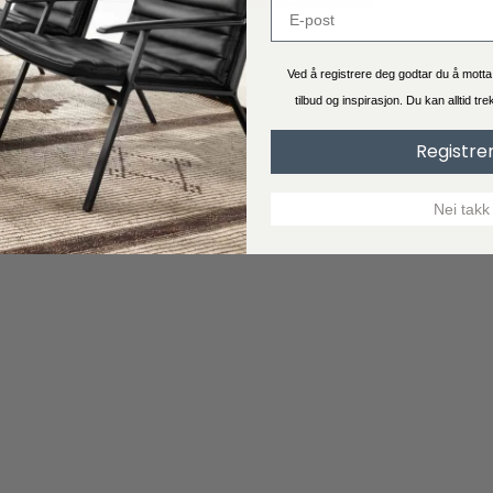
Ved å registrere deg godtar du å mott
tilbud og inspirasjon. Du kan alltid tr
Registre
Nei takk