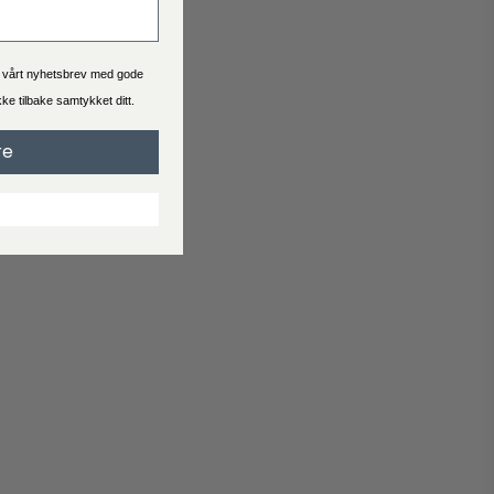
Se hva leveringstid og pris er for bestillingen du skal bestille.
Generelt er levering 2-4 virkedager.
a vårt nyhetsbrev med gode
ekke tilbake samtykket ditt.
Handelsbetingelser
re
Når du handler hos Interiørshop godtar du automatisk
handelsbetingelser
Les vilkårene før du legger inn en bestilling.
Reklamasjon
Svarer ikke produktet til dine forventninger?
Opprett en klage hvis du er misfornøyd med produktet ditt