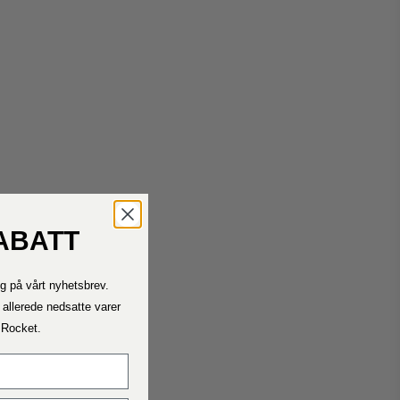
ABATT
Kontakt oss
g på vårt nyhetsbrev.
Ta kontakt med oss ​​dersom du trenger hjelp.
Telefontiden vår er mandag – fredag ​​11.00 – 15.00
 allerede nedsatte varer
a Rocket.
Fraktrater