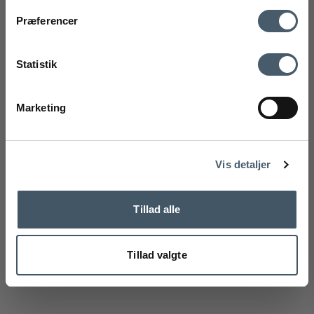
Kontakt oss
Fraktrat
Præferencer
Utsalg
Ved å registrere deg godtar du å motta vårt nyhetsbrev
med gode tilbud og inspirasjon. Du kan alltid trekke tilbake
Statistik
samtykket ditt.
Registrere
Marketing
Handelsbetingelser
Reklamas
Nej tak
Vis detaljer
Tillad alle
Tillad valgte