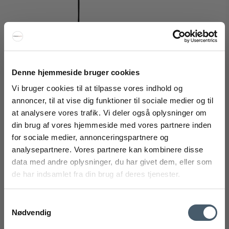
Denne hjemmeside bruger cookies
Vi bruger cookies til at tilpasse vores indhold og
annoncer, til at vise dig funktioner til sociale medier og til
Louis Poulsen PH 2/1 Væglampe
at analysere vores trafik. Vi deler også oplysninger om
din brug af vores hjemmeside med vores partnere inden
FÅ 20% RABATT
Louis Poulsen
for sociale medier, annonceringspartnere og
237-5743141629
analysepartnere. Vores partnere kan kombinere disse
Få 20 % rabatt ved å melde deg på vårt nyhetsbrev.
data med andre oplysninger, du har givet dem, eller som
*Rabatten din kan ikke brukes på allerede nedsatte varer
10.915 NOK
de har indsamlet fra din brug af deres tjenester.
eller produkter fra Rocket.
8.405 NOK
Vis produkt
Samtykkevalg
Nødvendig