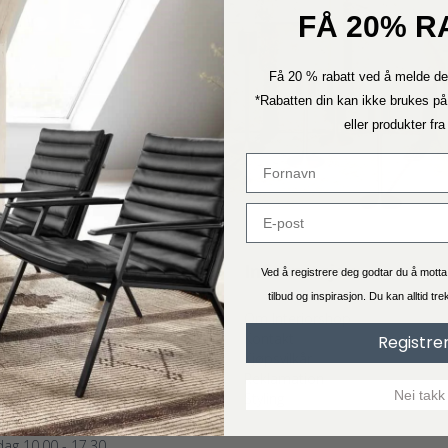
FÅ 20% R
Få 20 % rabatt ved å melde de
*Rabatten din kan ikke brukes på
eller produkter fr
vice
Informasjon
Ved å registrere deg godtar du å mott
tilbud og inspirasjon. Du kan alltid tr
Om Interiorshop
NDESERVICE
Kontakt
ag: 11.00 - 15.00
Registre
Kjøpsvilkår
75893395 - Trykk 1
Reklamation
interiorshoppen.no
Nei takk
Styling
es vanligvis innen 24 timer.)
LØSNING
ag 10.00 - 17.30