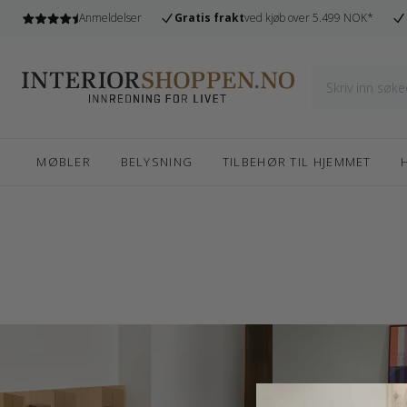
l
Anmeldelser
Gratis frakt
ved kjøb over 5.499 NOK*
MØBLER
BELYSNING
TILBEHØR TIL HJEMMET