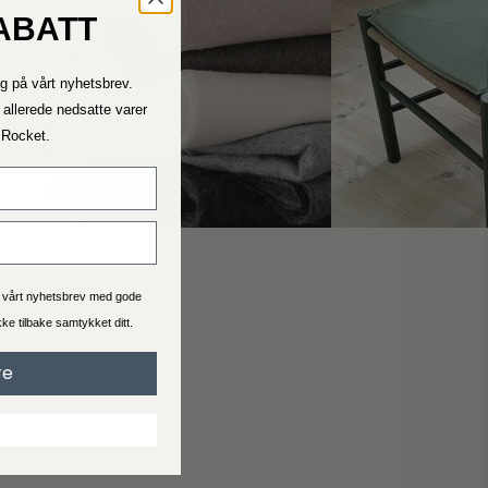
ABATT
Kontakt oss
g på vårt nyhetsbrev.
Ta kontakt med oss ​​dersom du trenger hjelp.
Telefontiden vår er mandag – fredag ​​11.00 – 15.00
 allerede nedsatte varer
a Rocket.
Fraktrater
Se hva leveringstid og pris er for bestillingen du skal bestille.
Generelt er levering 2-4 virkedager.
a vårt nyhetsbrev med gode
ekke tilbake samtykket ditt.
Handelsbetingelser
re
Når du handler hos Interiørshop godtar du automatisk
handelsbetingelser
Les vilkårene før du legger inn en bestilling.