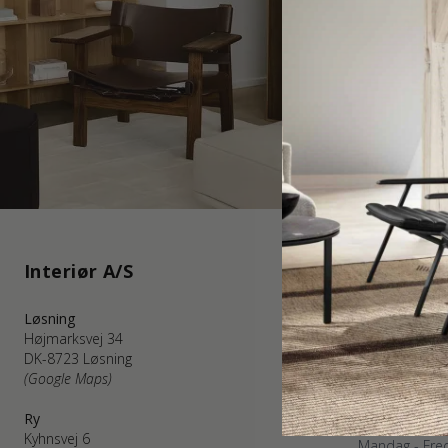
Interiør A/S
Kundeser
Løsning
WEBSHOP KU
Højmarksvej 34
Mandag - Fred
DK-8723 Løsning
Telefon: +45 
(Google Maps)
kundservice@
(E-post besvar
Ry
BUTIKKEN I 
Kyhnsvej 6
Mandag - Fred