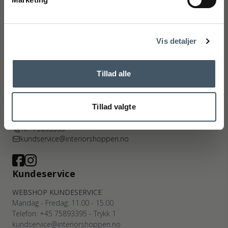
Handelsbetingelser
Reklamas
Ry
Kyhnsvej 6
Nej tak
DK-8680 Ry
Vis detaljer
(Google Maps)
Viborg
St. Sct. Peder Stræde 16
Tillad alle
DK-8800 Viborg
(Google Maps)
Tillad valgte
Org. nr.: CVR nr.: 27921124
Tlf.: 75893395
kundservice@interiorshoppen.no
Kundeservice
WEBSHOP KUNDESERVICE
Mandag - Fredag: 11.00 - 15.00
Telefon: +45 75893395 - Trykk 1
kundservice@interiorshoppen.no