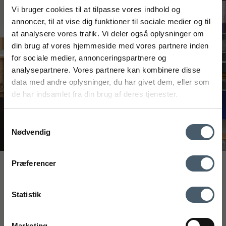
Vi bruger cookies til at tilpasse vores indhold og
annoncer, til at vise dig funktioner til sociale medier og til
at analysere vores trafik. Vi deler også oplysninger om
din brug af vores hjemmeside med vores partnere inden
FÅ 20% RABATT
for sociale medier, annonceringspartnere og
analysepartnere. Vores partnere kan kombinere disse
Få 20 % rabatt ved å melde deg på vårt nyhetsbrev.
data med andre oplysninger, du har givet dem, eller som
*Rabatten din kan ikke brukes på allerede nedsatte varer
de har indsamlet fra din brug af deres tjenester.
eller produkter fra Rocket.
Samtykkevalg
Nødvendig
Kontakt oss
Fraktrat
Præferencer
Interiør A/S
Ved å registrere deg godtar du å motta vårt nyhetsbrev
med gode tilbud og inspirasjon. Du kan alltid trekke tilbake
Løsning
Statistik
Højmarksvej 34
samtykket ditt.
DK-8723 Løsning
(Google Maps)
Registrere
Marketing