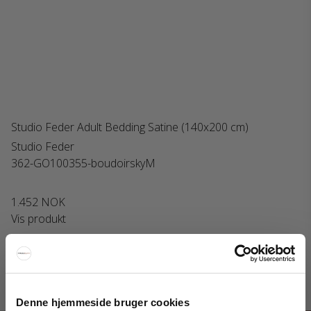
Studio Feder Adult Bedding Satine (140x200 cm)
Studio Feder
362-GO100355-boudoirskyM
1.452 NOK
Vis produkt
Interiorshop | Instagram
Denne hjemmeside bruger cookies
#interiorshop