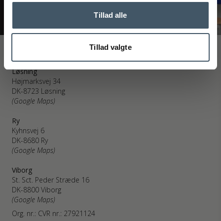
Tillad alle
Tillad valgte
Interiør A/S
Løsning
Højmarksvej 34
DK-8723 Løsning
(Google Maps)
Ry
Kyhnsvej 6
DK-8680 Ry
(Google Maps)
Viborg
St. Sct. Peder Stræde 16
DK-8800 Viborg
(Google Maps)
Org. nr.: CVR nr.: 27921124