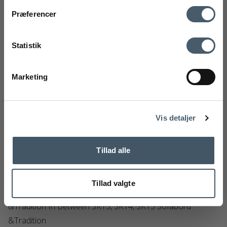
Kontakt oss
Fraktrat
Præferencer
Ved å registrere deg godtar du å motta vårt nyhetsbrev
med gode tilbud og inspirasjon. Du kan alltid trekke tilbake
Statistik
samtykket ditt.
Registrere
Marketing
Handelsbetingelser
Reklamas
Nej tak
Vis detaljer
Tillad alle
Tillad valgte
&Tradition In Between SK13, SK14, SK15 Sofabord
&Tradition