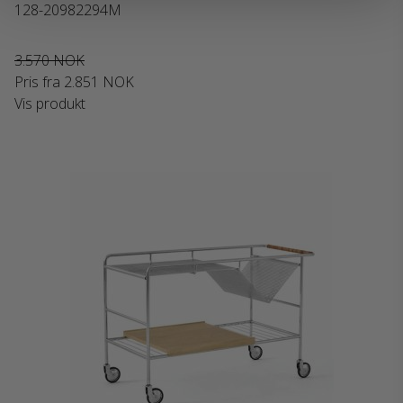
128-20982294M
3.570 NOK
Pris fra
2.851 NOK
Vis produkt