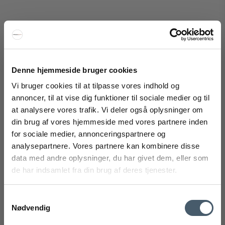
&Tradition Thorvald Outdoor Café Table Round SC96
Denne hjemmeside bruger cookies
Havebord
Vi bruger cookies til at tilpasse vores indhold og
&Tradition
annoncer, til at vise dig funktioner til sociale medier og til
128-135150A409M
at analysere vores trafik. Vi deler også oplysninger om
din brug af vores hjemmeside med vores partnere inden
FÅ 20% RABATT
for sociale medier, annonceringspartnere og
6.430 NOK
analysepartnere. Vores partnere kan kombinere disse
4.823 NOK
Få 20 % rabatt ved å melde deg på vårt nyhetsbrev.
data med andre oplysninger, du har givet dem, eller som
Vis produkt
*Rabatten din kan ikke brukes på allerede nedsatte varer
de har indsamlet fra din brug af deres tjenester.
eller produkter fra Rocket.
Samtykkevalg
Nødvendig
Utsalg