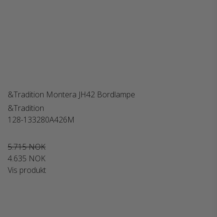
&Tradition Montera JH42 Bordlampe
&Tradition
128-133280A426M
5.715 NOK
4.635 NOK
Vis produkt