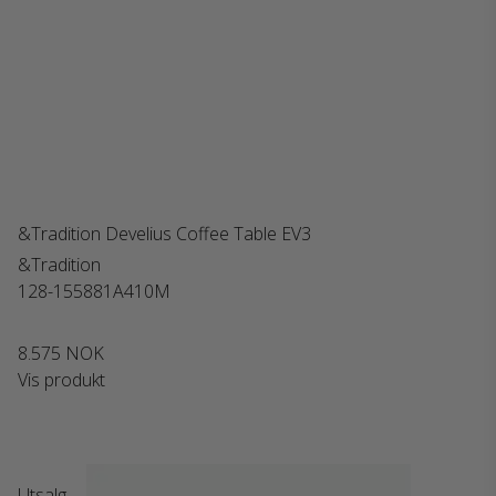
&Tradition Develius Coffee Table EV3
&Tradition
128-155881A410M
8.575 NOK
Vis produkt
Utsalg