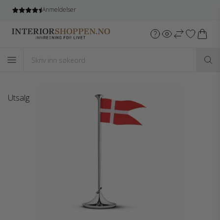
Gratis frakt
ved kjøb over 5.499 NOK*
Utsalg