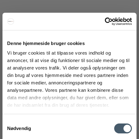
Georg Jensen Bernadotte Vannkoker
Denne hjemmeside bruger cookies
Georg Jensen
Vi bruger cookies til at tilpasse vores indhold og
292-10020385M
annoncer, til at vise dig funktioner til sociale medier og til
at analysere vores trafik. Vi deler også oplysninger om
din brug af vores hjemmeside med vores partnere inden
FÅ 20% RABATT
2.902 NOK
for sociale medier, annonceringspartnere og
2.143 NOK
analysepartnere. Vores partnere kan kombinere disse
Vis produkt
Få 20 % rabatt ved å melde deg på vårt nyhetsbrev.
data med andre oplysninger, du har givet dem, eller som
*Rabatten din kan ikke brukes på allerede nedsatte varer
de har indsamlet fra din brug af deres tjenester.
eller produkter fra Rocket.
Samtykkevalg
Utsalg
Nødvendig