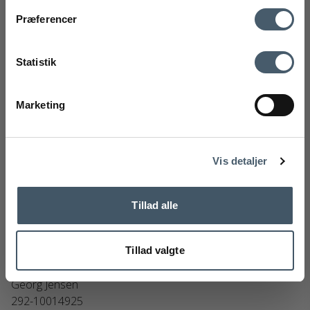
Kontakt oss
Fraktrat
Præferencer
Ved å registrere deg godtar du å motta vårt nyhetsbrev
med gode tilbud og inspirasjon. Du kan alltid trekke tilbake
Statistik
samtykket ditt.
Registrere
Marketing
Handelsbetingelser
Reklamas
Nej tak
Vis detaljer
Tillad alle
Tillad valgte
Georg Jensen Bernadotte Salt- og Pebersæt
Georg Jensen
292-10014925