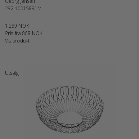
Georg Jensen
292-10015891M
1.289 NOK
Pris fra
868 NOK
Vis produkt
Utsalg