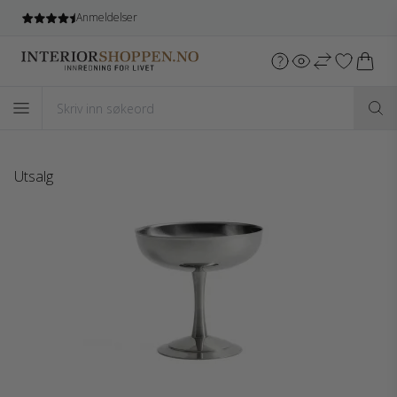
Gratis frakt
ved kjøb over 5.499 NOK*
Utsalg