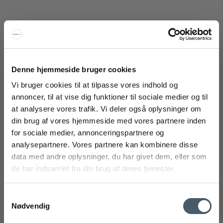
HAY Miz vannflaske Vannflaske (0,72 L)
Denne hjemmeside bruger cookies
HAY
Vi bruger cookies til at tilpasse vores indhold og
299-AE366-D808-AO68M
annoncer, til at vise dig funktioner til sociale medier og til
at analysere vores trafik. Vi deler også oplysninger om
din brug af vores hjemmeside med vores partnere inden
FÅ 20% RABATT
209 NOK
for sociale medier, annonceringspartnere og
Pris fra
133 NOK
analysepartnere. Vores partnere kan kombinere disse
Vis produkt
Få 20 % rabatt ved å melde deg på vårt nyhetsbrev.
data med andre oplysninger, du har givet dem, eller som
*Rabatten din kan ikke brukes på allerede nedsatte varer
de har indsamlet fra din brug af deres tjenester.
eller produkter fra Rocket.
Samtykkevalg
Utsalg
Nødvendig