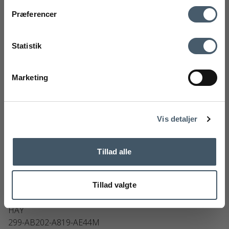
Kontakt oss
Fraktrat
Præferencer
Ved å registrere deg godtar du å motta vårt nyhetsbrev
med gode tilbud og inspirasjon. Du kan alltid trekke tilbake
Statistik
samtykket ditt.
Registrere
Marketing
Handelsbetingelser
Reklamas
Nej tak
Vis detaljer
Tillad alle
Tillad valgte
HAY Kofi Sofabord 80x80
HAY
299-AB202-A819-AE44M