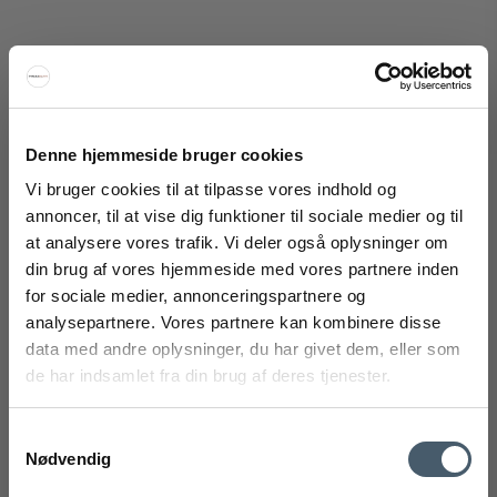
Georg Jensen CC Juleornamenter 2024 Klokke, Kugle,
Hjerte (3 stk.)
Denne hjemmeside bruger cookies
Georg Jensen
Vi bruger cookies til at tilpasse vores indhold og
292-10020408M
annoncer, til at vise dig funktioner til sociale medier og til
at analysere vores trafik. Vi deler også oplysninger om
din brug af vores hjemmeside med vores partnere inden
FÅ 20% RABATT
998 NOK
for sociale medier, annonceringspartnere og
773 NOK
analysepartnere. Vores partnere kan kombinere disse
Vis produkt
Få 20 % rabatt ved å melde deg på vårt nyhetsbrev.
data med andre oplysninger, du har givet dem, eller som
*Rabatten din kan ikke brukes på allerede nedsatte varer
de har indsamlet fra din brug af deres tjenester.
eller produkter fra Rocket.
Samtykkevalg
Utsalg
Nødvendig