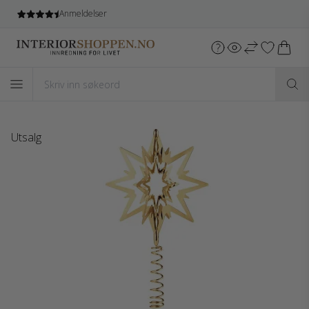
Gratis frakt
ved kjøb over 5.499 NOK*
Utsalg