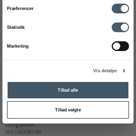
Kontakt oss
Fraktrat
Præferencer
Ved å registrere deg godtar du å motta vårt nyhetsbrev
med gode tilbud og inspirasjon. Du kan alltid trekke tilbake
Statistik
samtykket ditt.
Registrere
Marketing
Handelsbetingelser
Reklamas
Nej tak
Vis detaljer
Tillad alle
Tillad valgte
Georg Jensen Julekule 2025
Georg Jensen
292-10020813M