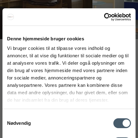
Denne hjemmeside bruger cookies
Vi bruger cookies til at tilpasse vores indhold og
Interiør A/S
annoncer, til at vise dig funktioner til sociale medier og til
Løsning
at analysere vores trafik. Vi deler også oplysninger om
Højmarksvej 34
din brug af vores hjemmeside med vores partnere inden
FÅ 20% RABATT
DK-8723 Løsning
for sociale medier, annonceringspartnere og
(Google Maps)
analysepartnere. Vores partnere kan kombinere disse
Få 20 % rabatt ved å melde deg på vårt nyhetsbrev.
Ry
data med andre oplysninger, du har givet dem, eller som
*Rabatten din kan ikke brukes på allerede nedsatte varer
Kyhnsvej 6
de har indsamlet fra din brug af deres tjenester.
eller produkter fra Rocket.
DK-8680 Ry
(Google Maps)
Samtykkevalg
Nødvendig
Viborg
St. Sct. Peder Stræde 16
DK-8800 Viborg