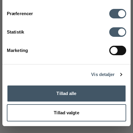
Kontakt oss
Fraktrat
Præferencer
Ved å registrere deg godtar du å motta vårt nyhetsbrev
Utsalg
med gode tilbud og inspirasjon. Du kan alltid trekke tilbake
Statistik
samtykket ditt.
Registrere
Marketing
Handelsbetingelser
Reklamas
Nej tak
Vis detaljer
Tillad alle
Tillad valgte