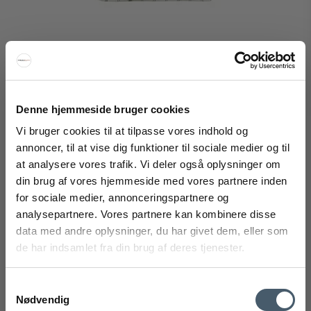
Denne hjemmeside bruger cookies
Vi bruger cookies til at tilpasse vores indhold og
annoncer, til at vise dig funktioner til sociale medier og til
at analysere vores trafik. Vi deler også oplysninger om
Studio Feder Celia Mini Toiletry Bag Cotton
din brug af vores hjemmeside med vores partnere inden
FÅ 20% RABATT
for sociale medier, annonceringspartnere og
Studio Feder
analysepartnere. Vores partnere kan kombinere disse
362-GO7010310-chestnutM
Få 20 % rabatt ved å melde deg på vårt nyhetsbrev.
data med andre oplysninger, du har givet dem, eller som
*Rabatten din kan ikke brukes på allerede nedsatte varer
de har indsamlet fra din brug af deres tjenester.
eller produkter fra Rocket.
462 NOK
Pris fra
453 NOK
Samtykkevalg
Vis produkt
Nødvendig