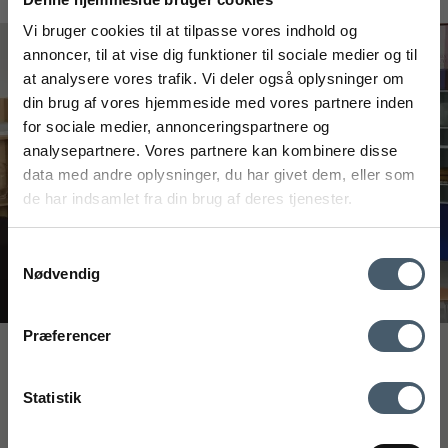
#interiorshop
Vi bruger cookies til at tilpasse vores indhold og
annoncer, til at vise dig funktioner til sociale medier og til
at analysere vores trafik. Vi deler også oplysninger om
din brug af vores hjemmeside med vores partnere inden
FÅ 20% RABATT
for sociale medier, annonceringspartnere og
analysepartnere. Vores partnere kan kombinere disse
Få 20 % rabatt ved å melde deg på vårt nyhetsbrev.
data med andre oplysninger, du har givet dem, eller som
*Rabatten din kan ikke brukes på allerede nedsatte varer
de har indsamlet fra din brug af deres tjenester.
eller produkter fra Rocket.
Samtykkevalg
Nødvendig
Kontakt oss
Fraktrat
Præferencer
Ved å registrere deg godtar du å motta vårt nyhetsbrev
Interiør A/S
med gode tilbud og inspirasjon. Du kan alltid trekke tilbake
Løsning
Statistik
samtykket ditt.
Højmarksvej 34
DK-8723 Løsning