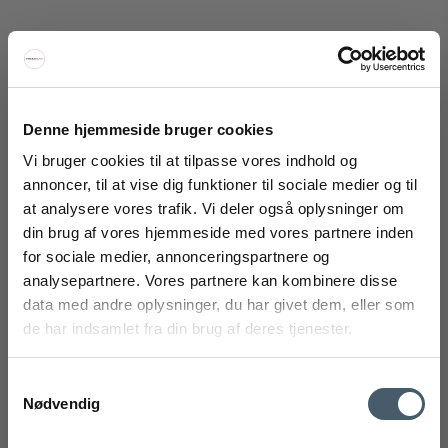
Denne hjemmeside bruger cookies
Vi bruger cookies til at tilpasse vores indhold og
annoncer, til at vise dig funktioner til sociale medier og til
Roon & Rahn Moodrack Hattehylle
at analysere vores trafik. Vi deler også oplysninger om
Roon & Rahn
din brug af vores hjemmeside med vores partnere inden
FÅ 20% RABATT
146-100602M
for sociale medier, annonceringspartnere og
analysepartnere. Vores partnere kan kombinere disse
Få 20 % rabatt ved å melde deg på vårt nyhetsbrev.
2.734 NOK
data med andre oplysninger, du har givet dem, eller som
*Rabatten din kan ikke brukes på allerede nedsatte varer
Pris fra
de har indsamlet fra din brug af deres tjenester.
2.033 NOK
eller produkter fra Rocket.
Vis produkt
Samtykkevalg
Nødvendig