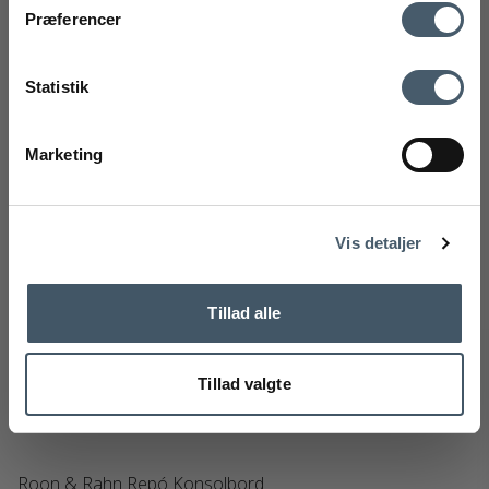
Kontakt oss
Fraktrat
Utsalg
Præferencer
Ved å registrere deg godtar du å motta vårt nyhetsbrev
med gode tilbud og inspirasjon. Du kan alltid trekke tilbake
Statistik
samtykket ditt.
Registrere
Marketing
Handelsbetingelser
Reklamas
Nej tak
Vis detaljer
Tillad alle
Tillad valgte
Roon & Rahn Repó Konsolbord