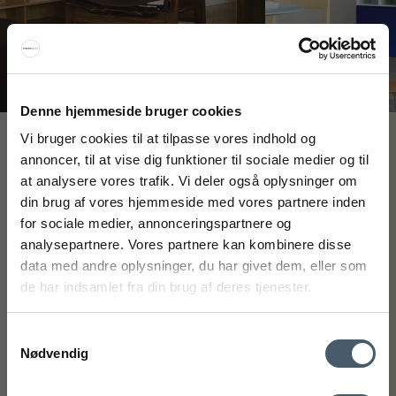
Denne hjemmeside bruger cookies
Vi bruger cookies til at tilpasse vores indhold og
Interiør A/S
annoncer, til at vise dig funktioner til sociale medier og til
Løsning
at analysere vores trafik. Vi deler også oplysninger om
Højmarksvej 34
din brug af vores hjemmeside med vores partnere inden
FÅ 20% RABATT
DK-8723 Løsning
for sociale medier, annonceringspartnere og
(Google Maps)
analysepartnere. Vores partnere kan kombinere disse
Få 20 % rabatt ved å melde deg på vårt nyhetsbrev.
Ry
data med andre oplysninger, du har givet dem, eller som
*Rabatten din kan ikke brukes på allerede nedsatte varer
Kyhnsvej 6
de har indsamlet fra din brug af deres tjenester.
eller produkter fra Rocket.
DK-8680 Ry
(Google Maps)
Samtykkevalg
Nødvendig
Viborg
St. Sct. Peder Stræde 16
DK-8800 Viborg