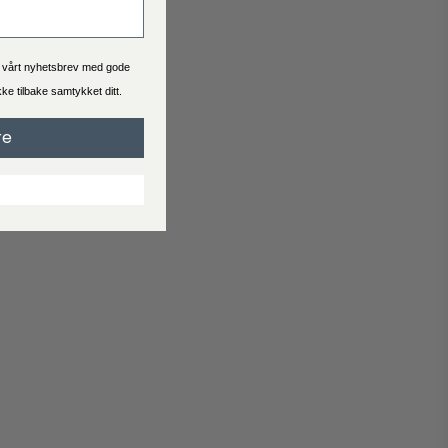
Se hva leveringstid og pris er for bestillingen du skal bestille.
Generelt er levering 2-4 virkedager.
a vårt nyhetsbrev med gode
ekke tilbake samtykket ditt.
Handelsbetingelser
re
Når du handler hos Interiørshop godtar du automatisk
handelsbetingelser
Les vilkårene før du legger inn en bestilling.
Reklamasjon
Svarer ikke produktet til dine forventninger?
Opprett en klage hvis du er misfornøyd med produktet ditt