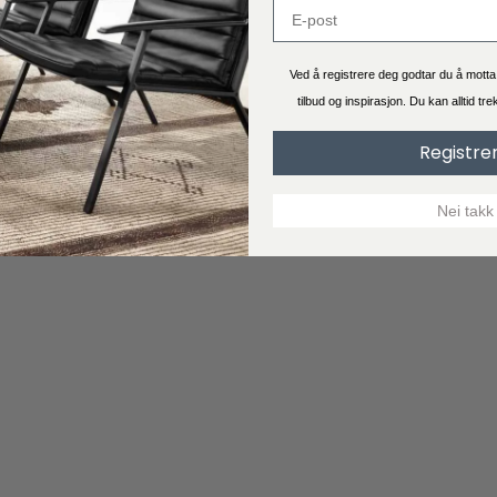
Ved å registrere deg godtar du å mott
tilbud og inspirasjon. Du kan alltid tr
Registre
Nei takk