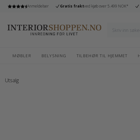
l
Anmeldelser
Gratis frakt
ved kjøb over 5.499 NOK*
MØBLER
BELYSNING
TILBEHØR TIL HJEMMET
Utsalg