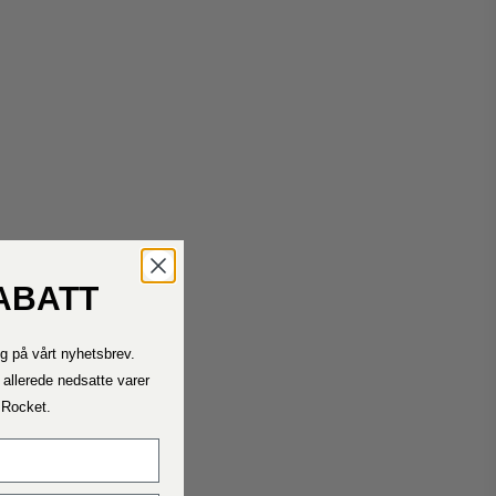
ABATT
Kontakt oss
g på vårt nyhetsbrev.
Ta kontakt med oss ​​dersom du trenger hjelp.
Telefontiden vår er mandag – fredag ​​11.00 – 15.00
 allerede nedsatte varer
a Rocket.
Fraktrater