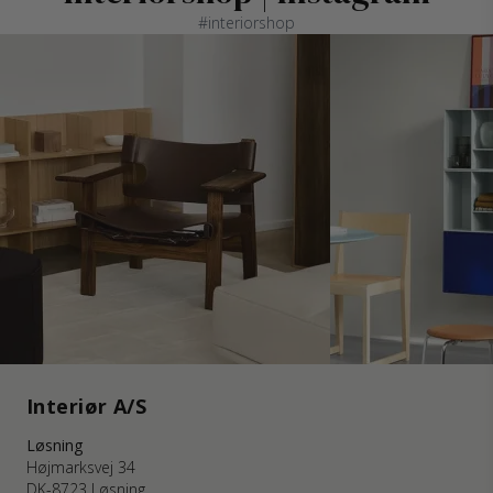
#interiorshop
Interiør A/S
Løsning
Højmarksvej 34
DK-8723 Løsning