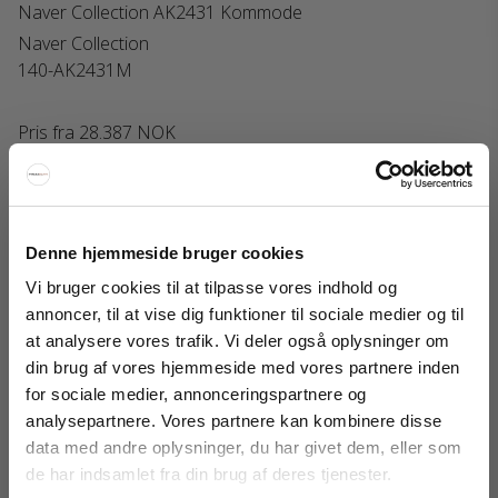
Naver Collection AK2431 Kommode
Naver Collection
140-AK2431M
Pris fra
28.387 NOK
Vis produkt
Denne hjemmeside bruger cookies
Vi bruger cookies til at tilpasse vores indhold og
annoncer, til at vise dig funktioner til sociale medier og til
at analysere vores trafik. Vi deler også oplysninger om
din brug af vores hjemmeside med vores partnere inden
FÅ 20% RABATT
for sociale medier, annonceringspartnere og
analysepartnere. Vores partnere kan kombinere disse
Få 20 % rabatt ved å melde deg på vårt nyhetsbrev.
data med andre oplysninger, du har givet dem, eller som
*Rabatten din kan ikke brukes på allerede nedsatte varer
de har indsamlet fra din brug af deres tjenester.
eller produkter fra Rocket.