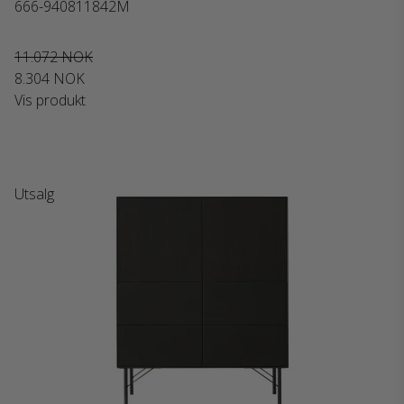
666-940811842M
11.072 NOK
8.304 NOK
Vis produkt
Utsalg