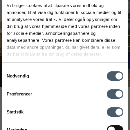
Vi bruger cookies til at tilpasse vores indhold og
annoncer, til at vise dig funktioner til sociale medier og til
at analysere vores trafik. Vi deler også oplysninger om
din brug af vores hjemmeside med vores partnere inden
FÅ 20% RABATT
for sociale medier, annonceringspartnere og
analysepartnere. Vores partnere kan kombinere disse
Få 20 % rabatt ved å melde deg på vårt nyhetsbrev.
data med andre oplysninger, du har givet dem, eller som
*Rabatten din kan ikke brukes på allerede nedsatte varer
de har indsamlet fra din brug af deres tjenester.
eller produkter fra Rocket.
Samtykkevalg
Nødvendig
Kontakt oss
Fraktrat
Præferencer
Interiør A/S
Ved å registrere deg godtar du å motta vårt nyhetsbrev
med gode tilbud og inspirasjon. Du kan alltid trekke tilbake
Løsning
Statistik
Højmarksvej 34
samtykket ditt.
DK-8723 Løsning
(Google Maps)
Registrere
Marketing