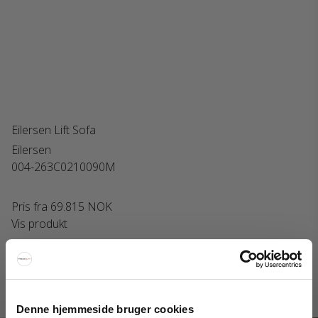
Eilersen Lift Sofa
Eilersen
004-263C0210090M
Pris fra
69.815 NOK
Vis produkt
Interiorshop | Instagram
Denne hjemmeside bruger cookies
#interiorshop