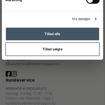
Handelsbetingelser
Reklamas
Ry
Kyhnsvej 6
Nej tak
DK-8680 Ry
Vis detaljer
(Google Maps)
Viborg
St. Sct. Peder Stræde 16
Tillad alle
DK-8800 Viborg
(Google Maps)
Tillad valgte
Org. nr.: CVR nr.: 27921124
Tlf.: 75893395
kundservice@interiorshoppen.no
Kundeservice
WEBSHOP KUNDESERVICE
Mandag - Fredag: 11.00 - 15.00
Telefon: +45 75893395 - Trykk 1
kundservice@interiorshoppen.no