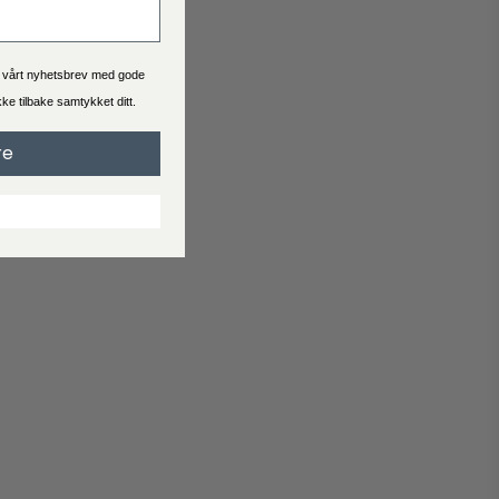
Se hva leveringstid og pris er for bestillingen du skal bestille.
Generelt er levering 2-4 virkedager.
a vårt nyhetsbrev med gode
ekke tilbake samtykket ditt.
Handelsbetingelser
re
Når du handler hos Interiørshop godtar du automatisk
handelsbetingelser
Les vilkårene før du legger inn en bestilling.
Reklamasjon
Svarer ikke produktet til dine forventninger?
Opprett en klage hvis du er misfornøyd med produktet ditt