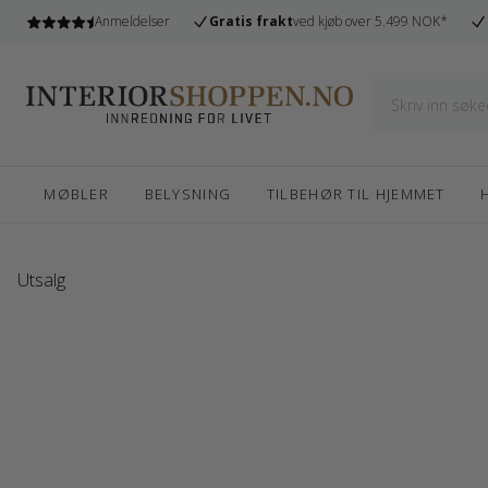
l
Anmeldelser
Gratis frakt
ved kjøb over 5.499 NOK*
MØBLER
BELYSNING
TILBEHØR TIL HJEMMET
Utsalg