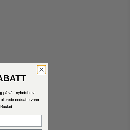
ABATT
Kontakt oss
g på vårt nyhetsbrev.
Ta kontakt med oss ​​dersom du trenger hjelp.
Telefontiden vår er mandag – fredag ​​11.00 – 15.00
 allerede nedsatte varer
a Rocket.
Fraktrater