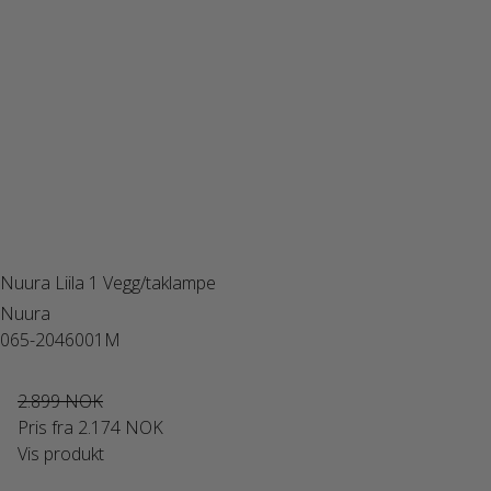
Nuura Liila 1 Vegg/taklampe
Nuura
065-2046001M
2.899 NOK
Pris fra
2.174 NOK
Vis produkt