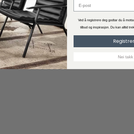
Ved å registrere deg godtar du å mott
tilbud og inspirasjon. Du kan alltid tr
Registre
Nei takk