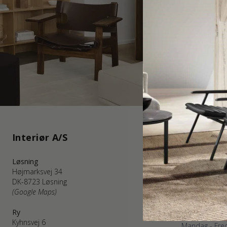
Interiør A/S
Kundeser
Løsning
WEBSHOP KU
Højmarksvej 34
Mandag - Fred
DK-8723 Løsning
Telefon: +45 
(Google Maps)
kundservice@
(E-post besvar
Ry
BUTIKKEN I 
Kyhnsvej 6
Mandag - Fred