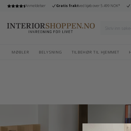
l
Anmeldelser
Gratis frakt
ved kjøb over 5.499 NOK*
MØBLER
BELYSNING
TILBEHØR TIL HJEMMET