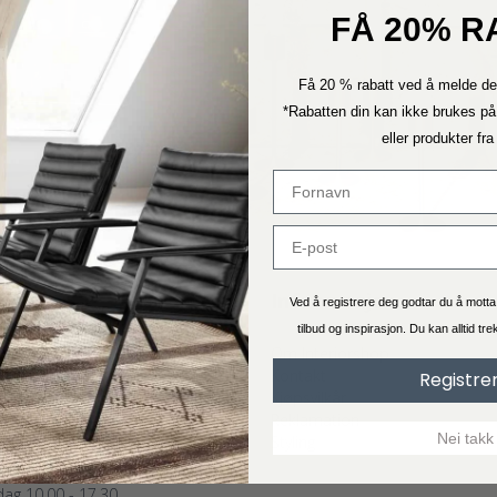
FÅ 20% R
Få 20 % rabatt ved å melde de
*Rabatten din kan ikke brukes på
eller produkter fr
vice
Informasjon
Ved å registrere deg godtar du å mott
tilbud og inspirasjon. Du kan alltid tr
Om Interiorshop
NDESERVICE
Kontakt
ag: 11.00 - 15.00
Registre
Kjøpsvilkår
75893395 - Trykk 1
Reklamation
interiorshoppen.no
Nei takk
Styling
es vanligvis innen 24 timer.)
LØSNING
ag 10.00 - 17.30