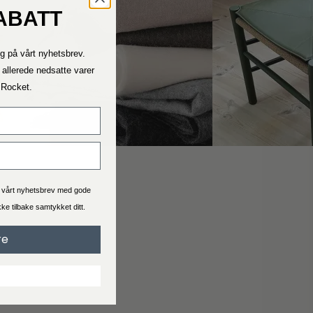
ABATT
Kontakt oss
g på vårt nyhetsbrev.
Ta kontakt med oss ​​dersom du trenger hjelp.
Telefontiden vår er mandag – fredag ​​11.00 – 15.00
 allerede nedsatte varer
a Rocket.
Fraktrater
Se hva leveringstid og pris er for bestillingen du skal bestille.
Generelt er levering 2-4 virkedager.
a vårt nyhetsbrev med gode
ekke tilbake samtykket ditt.
Handelsbetingelser
re
Når du handler hos Interiørshop godtar du automatisk
handelsbetingelser
Les vilkårene før du legger inn en bestilling.