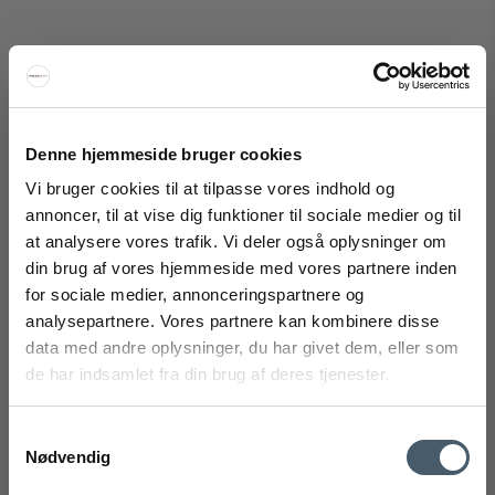
HAY Dot Cushion Mode
Denne hjemmeside bruger cookies
HAY
Vi bruger cookies til at tilpasse vores indhold og
299-AB367-A917-AA04-02AUM
annoncer, til at vise dig funktioner til sociale medier og til
at analysere vores trafik. Vi deler også oplysninger om
din brug af vores hjemmeside med vores partnere inden
FÅ 20% RABATT
1.099 NOK
for sociale medier, annonceringspartnere og
Pris fra
672 NOK
analysepartnere. Vores partnere kan kombinere disse
Vis produkt
Få 20 % rabatt ved å melde deg på vårt nyhetsbrev.
data med andre oplysninger, du har givet dem, eller som
*Rabatten din kan ikke brukes på allerede nedsatte varer
de har indsamlet fra din brug af deres tjenester.
eller produkter fra Rocket.
Samtykkevalg
Utsalg
Nødvendig