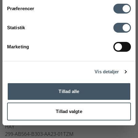
Kontakt oss
Fraktrat
Præferencer
Ved å registrere deg godtar du å motta vårt nyhetsbrev
med gode tilbud og inspirasjon. Du kan alltid trekke tilbake
Statistik
samtykket ditt.
Registrere
Marketing
Handelsbetingelser
Reklamas
Nej tak
Vis detaljer
Tillad alle
Tillad valgte
HAY J42 Setepute
HAY
299-AB564-B303-AA23-01TZM