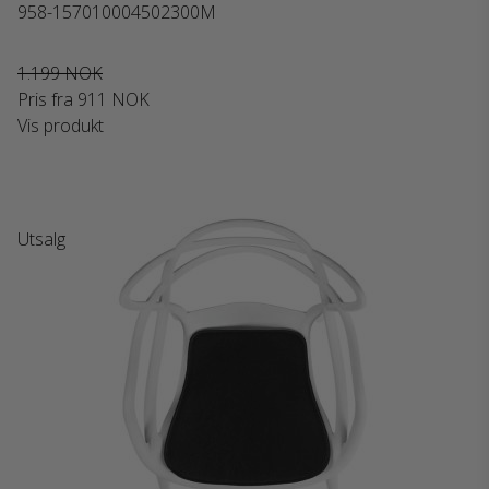
958-157010004502300M
1.199 NOK
Pris fra
911 NOK
Vis produkt
Utsalg