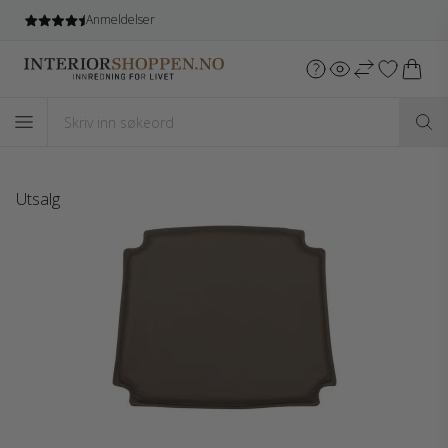
Gratis frakt
ved kjøb over 5.499 NOK*
Utsalg