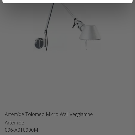
Artemide Tolomeo Micro Wall Vegglampe
Artemide
096-A010900M