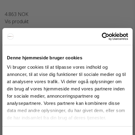
4.863 NOK
Vis produkt
Denne hjemmeside bruger cookies
Vi bruger cookies til at tilpasse vores indhold og
annoncer, til at vise dig funktioner til sociale medier og til
at analysere vores trafik. Vi deler også oplysninger om
din brug af vores hjemmeside med vores partnere inden
FÅ 20% RABATT
for sociale medier, annonceringspartnere og
analysepartnere. Vores partnere kan kombinere disse
Få 20 % rabatt ved å melde deg på vårt nyhetsbrev.
data med andre oplysninger, du har givet dem, eller som
*Rabatten din kan ikke brukes på allerede nedsatte varer
de har indsamlet fra din brug af deres tjenester.
eller produkter fra Rocket.
Samtykkevalg