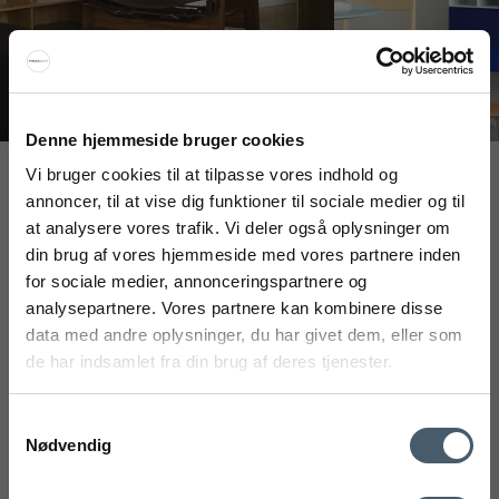
Denne hjemmeside bruger cookies
Vi bruger cookies til at tilpasse vores indhold og
Interiør A/S
annoncer, til at vise dig funktioner til sociale medier og til
Løsning
at analysere vores trafik. Vi deler også oplysninger om
Højmarksvej 34
din brug af vores hjemmeside med vores partnere inden
FÅ 20% RABATT
DK-8723 Løsning
for sociale medier, annonceringspartnere og
(Google Maps)
analysepartnere. Vores partnere kan kombinere disse
Få 20 % rabatt ved å melde deg på vårt nyhetsbrev.
Ry
data med andre oplysninger, du har givet dem, eller som
*Rabatten din kan ikke brukes på allerede nedsatte varer
Kyhnsvej 6
de har indsamlet fra din brug af deres tjenester.
eller produkter fra Rocket.
DK-8680 Ry
(Google Maps)
Samtykkevalg
Nødvendig
Viborg
St. Sct. Peder Stræde 16
DK-8800 Viborg