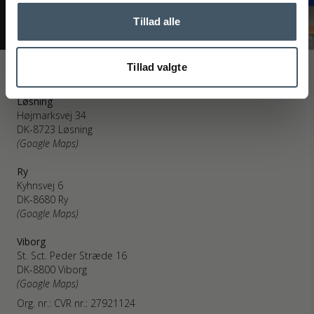
Tillad alle
Tillad valgte
Interiør A/S
Løsning
Højmarksvej 34
DK-8723 Løsning
(Google Maps)
Ry
Kyhnsvej 6
DK-8680 Ry
(Google Maps)
Viborg
St. Sct. Peder Stræde 16
DK-8800 Viborg
(Google Maps)
Org. nr.: CVR nr.: 27921124