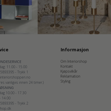
vice
Informasjon
Om Interiorshop
NDESERVICE
Kontakt
ag: 11.00 - 15.00
Kjøpsvilkår
75893395 - Trykk 1
Reklamation
interiorshoppen.no
Styling
es vanligvis innen 24 timer.)
LØSNING
ag 10.00 - 17.30
- 14.00
75893395 - Trykk 2
shop.dk