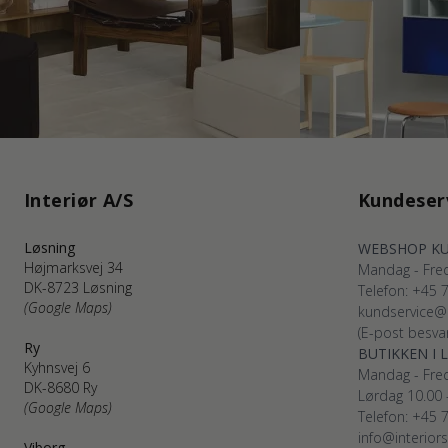
Interiør A/S
Kundeser
Løsning
WEBSHOP KU
Højmarksvej 34
Mandag - Fred
DK-8723 Løsning
Telefon: +45 
(Google Maps)
kundservice@
(E-post besvar
Ry
BUTIKKEN I 
Kyhnsvej 6
Mandag - Fred
DK-8680 Ry
Lørdag 10.00 
(Google Maps)
Telefon: +45 
info@interior
Viborg