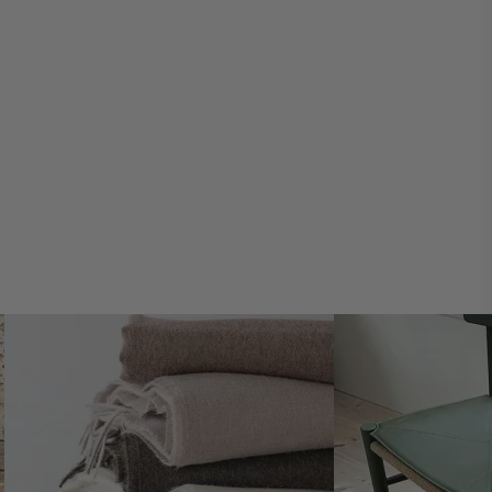
Opprett en klage hvis du er misfornøyd med produktet ditt