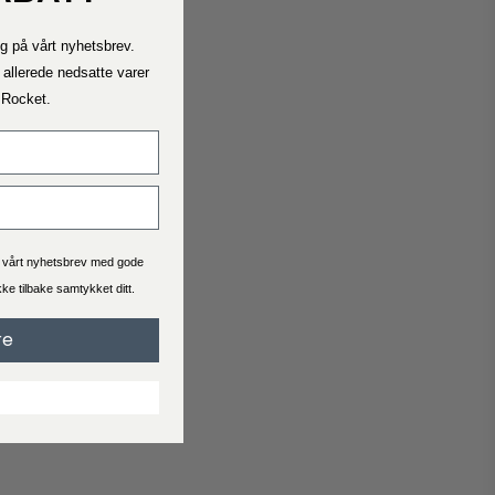
Kontakt oss
g på vårt nyhetsbrev.
Ta kontakt med oss ​​dersom du trenger hjelp.
Telefontiden vår er mandag – fredag ​​11.00 – 15.00
 allerede nedsatte varer
a Rocket.
Fraktrater
Se hva leveringstid og pris er for bestillingen du skal bestille.
Generelt er levering 2-4 virkedager.
a vårt nyhetsbrev med gode
ekke tilbake samtykket ditt.
Handelsbetingelser
re
Når du handler hos Interiørshop godtar du automatisk
handelsbetingelser
Les vilkårene før du legger inn en bestilling.
Reklamasjon
Svarer ikke produktet til dine forventninger?