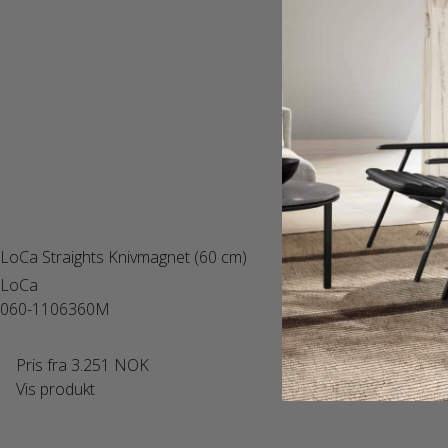
LoCa Straights Knivmagnet (60 cm)
LoCa
060-1106360M
Pris fra
3.251 NOK
Vis produkt