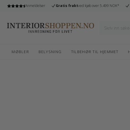
l
Anmeldelser
Gratis frakt
ved kjøb over 5.499 NOK*
MØBLER
BELYSNING
TILBEHØR TIL HJEMMET