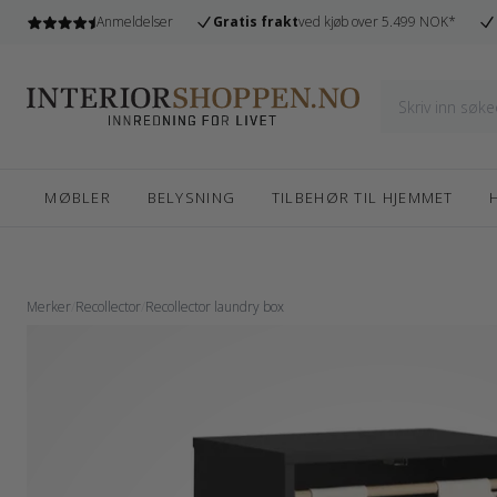
l
Anmeldelser
Gratis frakt
ved kjøb over 5.499 NOK*
MØBLER
BELYSNING
TILBEHØR TIL HJEMMET
Merker
/
Recollector
/
Recollector laundry box