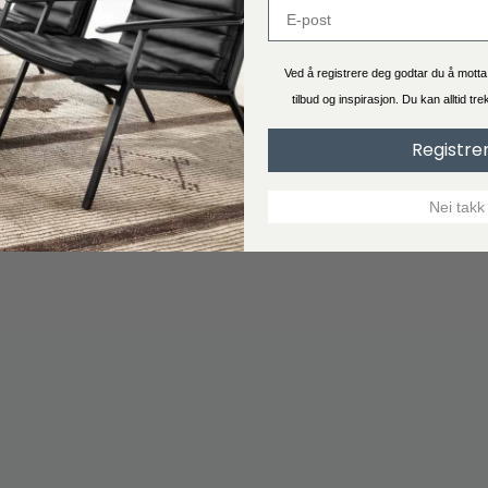
Ved å registrere deg godtar du å mott
tilbud og inspirasjon. Du kan alltid tr
Registre
Nei takk