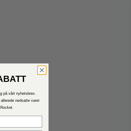
ABATT
Kontakt oss
g på vårt nyhetsbrev.
Ta kontakt med oss ​​dersom du trenger hjelp.
Telefontiden vår er mandag – fredag ​​11.00 – 15.00
 allerede nedsatte varer
a Rocket.
Fraktrater