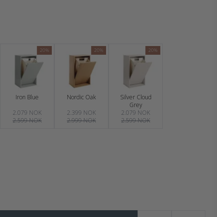
20%
20%
20%
Iron Blue
Nordic Oak
Silver Cloud
Grey
2.079 NOK
2.399 NOK
2.079 NOK
2.599 NOK
2.999 NOK
2.599 NOK