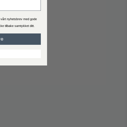
Se hva leveringstid og pris er for bestillingen du skal bestille.
Generelt er levering 2-4 virkedager.
a vårt nyhetsbrev med gode
ekke tilbake samtykket ditt.
Handelsbetingelser
re
Når du handler hos Interiørshop godtar du automatisk
handelsbetingelser
Les vilkårene før du legger inn en bestilling.
Reklamasjon
Svarer ikke produktet til dine forventninger?
Opprett en klage hvis du er misfornøyd med produktet ditt