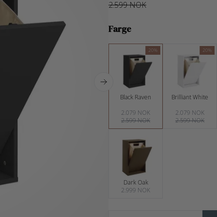
2.599 NOK
Farge
20%
20%
Black Raven
Brilliant White
2.079 NOK
2.079 NOK
2.599 NOK
2.599 NOK
Dark Oak
2.999 NOK