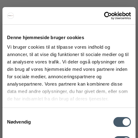
Denne hjemmeside bruger cookies
Vi bruger cookies til at tilpasse vores indhold og
annoncer, til at vise dig funktioner til sociale medier og til
at analysere vores trafik. Vi deler også oplysninger om
We Do Wood Loop Desk Skrivebord
din brug af vores hjemmeside med vores partnere inden
FÅ 20% RABATT
We Do Wood
for sociale medier, annonceringspartnere og
263-3060402
analysepartnere. Vores partnere kan kombinere disse
Få 20 % rabatt ved å melde deg på vårt nyhetsbrev.
data med andre oplysninger, du har givet dem, eller som
*Rabatten din kan ikke brukes på allerede nedsatte varer
10.968 NOK
de har indsamlet fra din brug af deres tjenester.
eller produkter fra Rocket.
7.719 NOK
Vis produkt
Samtykkevalg
Nødvendig