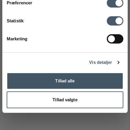
Kontakt oss
Fraktrat
Præferencer
Ved å registrere deg godtar du å motta vårt nyhetsbrev
med gode tilbud og inspirasjon. Du kan alltid trekke tilbake
Statistik
samtykket ditt.
Registrere
Marketing
Handelsbetingelser
Reklamas
Nej tak
Vis detaljer
Tillad alle
Tillad valgte